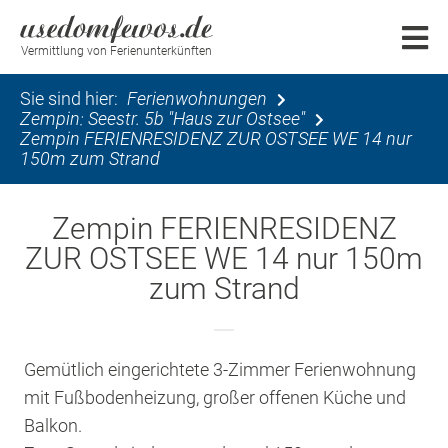
Vermittlung von Ferienunterkünften
Sie sind hier:
Ferienwohnungen
Zempin: Seestr. 5b "Haus zur Ostsee"
Zempin FERIENRESIDENZ ZUR OSTSEE WE 14 nur
150m zum Strand
Zempin FERIENRESIDENZ
ZUR OSTSEE WE 14 nur 150m
zum Strand
Gemütlich eingerichtete 3-Zimmer Ferienwohnung
mit Fußbodenheizung, großer offenen Küche und
Balkon.