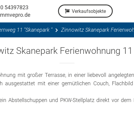
30 54397823
Verkaufsobjekte
immvepro.de
ernweg 11 "Skanepark "
Zinnowitz Skanepark Ferienwo
witz Skanepark Ferienwohnung 11
ng mit großer Terrasse, in einer liebevoll angelegte
h ausgestattet mit einer gemütlichen Couch, Flachbil
in Abstellschuppen und PKW-Stellplatz direkt vor dem 