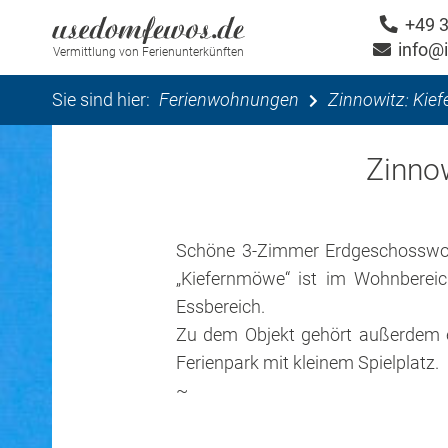
+49 
info@
Vermittlung von Ferienunterkünften
Sie sind hier:
Ferienwohnungen
Zinnowitz: Kief
Zinno
Schöne 3-Zimmer Erdgeschosswohnu
„Kiefernmöwe“ ist im Wohnbereic
Essbereich.
Zu dem Objekt gehört außerdem e
Ferienpark mit kleinem Spielplatz.
~